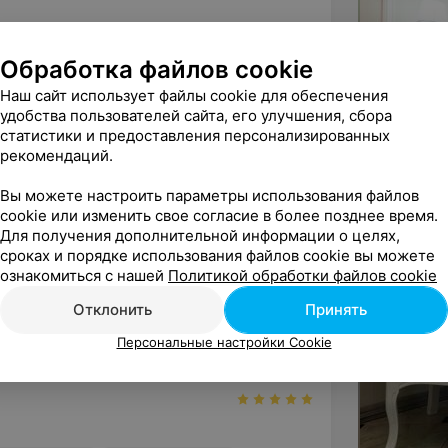
Обработка файлов cookie
лахова Ольга
 отзыва
5
Наш сайт использует файлы cookie для обеспечения
удобства пользователей сайта, его улучшения, сбора
статистики и предоставления персонализированных
аж 23 года
рикмахер • Парикмахер-стилист
рекомендаций.
пись по телефону
Вы можете настроить параметры использования файлов
cookie или изменить свое согласие в более позднее время.
Записаться
Для получения дополнительной информации о целях,
сроках и порядке использования файлов cookie вы можете
ё
ознакомиться с нашей
Политикой обработки файлов cookie
Отклонить
Принять
Персональные настройки Cookie